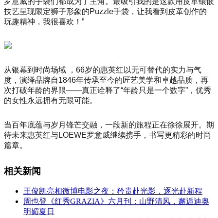
罗意威的手袋们都成为了主角。最吸引我的是这款用皮革镶嵌
技艺呈现限定狮子形象的Puzzle手袋，让我看到皮革创作的
玩趣精神，我很喜欢！”
从银幕到时尚场域 ，66岁的惠英红以无可替代的实力与气
度，演绎品牌自1846年传承至今的匠艺美学和卓越品质，再
次打破年龄的界限——真正诠释了“年龄只是一个数字”，优秀
的女性永远拥有无限可能。
当百年底蕴与岁月锋芒交融，一段新的旅程正在徐徐展开。期
待未来惠英红与LOEWE罗意威继续携手，书写更精彩的时尚
篇章。
相关新闻
王俊凯亮相微博电影之夜：矜贵赴光影，逐光赴新程
周也登《红秀GRAZIA》六月刊：山野清风，邂逅迪奥
明媚夏日