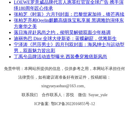
LOEWE罗意威品牌代言人惠英红官宣全球广告 携手演
绎180周年匠心传承
张柏芝《时装》六月刊封面：巴黎世家加持，锋芒再续
张柏芝亮相Qeelin麒麟高级珠宝私享展 黑调雅韵演绎东
方奢华之美
落日海岸赴风尚之约，侯明昊解锁双面少年格调
迪丽热巴 Dior 全球大使新姿：蓝蝶翩跹，优雅新生
宁泽涛《芭莎男士》四月刊双封面：海风绅士与运动型
男，双面魅力皆出彩
丁禹兮品牌活动造型曝光 西装叠穿雅痞新风尚
免责申明：本网站所提供的信息，仅供参考之用，本网站不承担任何
法律责任，如有建议请准备好有效证件，投稿邮箱：
xingyueyaohuo@163.com。
联系我们
合作联系人：苏悦
微信: Suyue_yule
ICP备案:
鄂ICP备2022016855号-12