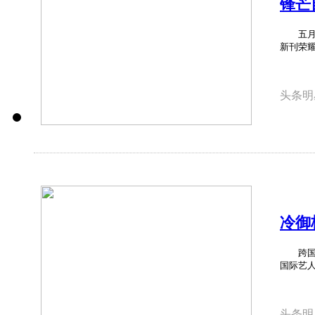
锋芒
征程
五月风
新刊荣耀，
头条明
冷御
Met 
跨国赴约
国际艺人
头条明