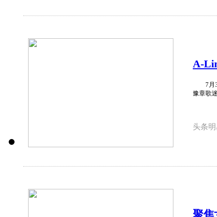
A-
7月31
豫章歌迷
头条明
聚焦