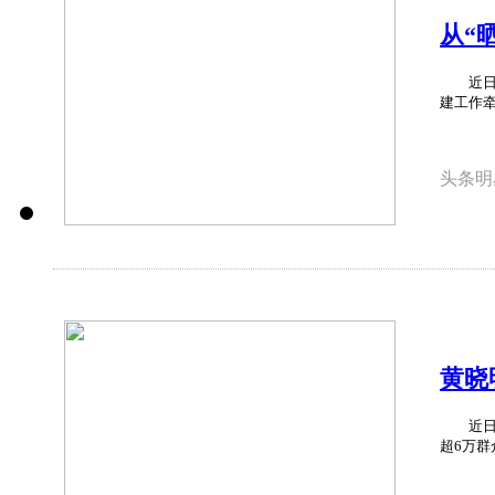
从“
近日，
建工作牵
头条明
黄晓
近日，
超6万群