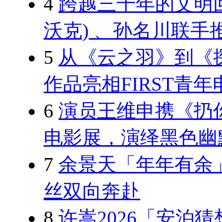
4
跨越三千年的文明回响：
沃克) 、孙名川联
5
从《云之羽》到《
作品亮相FIRST青年
6
演员王维申携《扔你
电影展，演绎黑色幽
7
余景天「年年有余
丝双向奔赴
8
许嵩2026「安泊