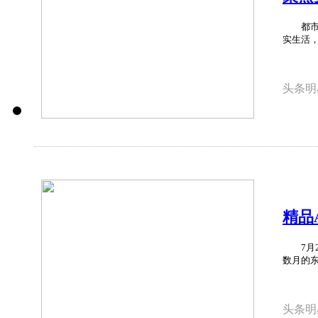
播
都市家
实生活，
头条明
精品
航
7月2
数月的东
头条明