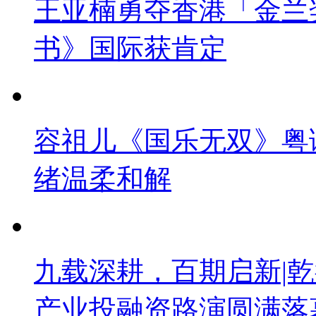
王亚楠勇夺香港「金兰
书》国际获肯定
容祖儿《国乐无双》粤
绪温柔和解
九载深耕，百期启新|乾
产业投融资路演圆满落