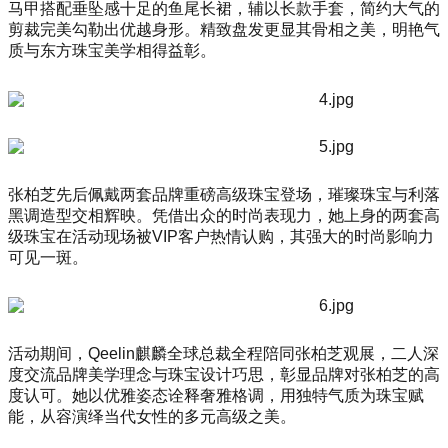
马甲搭配垂坠感十足的鱼尾长裙，辅以长款手套，简约大气的
剪裁完美勾勒出优越身形。精致盘发更显其骨相之美，明艳气
质与东方珠宝美学相得益彰。
张柏芝先后佩戴两套品牌重磅高级珠宝登场，璀璨珠宝与利落
黑调造型交相辉映。凭借出众的时尚表现力，她上身的两套高
级珠宝在活动现场被VIP客户热情认购，其强大的时尚影响力
可见一斑。
活动期间，Qeelin麒麟全球总裁全程陪同张柏芝观展，二人深
度交流品牌美学理念与珠宝设计巧思，彰显品牌对张柏芝的高
度认可。她以优雅姿态诠释奢雅格调，用独特气质为珠宝赋
能，从容演绎当代女性的多元高级之美。