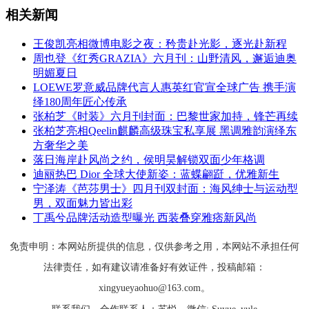
相关新闻
王俊凯亮相微博电影之夜：矜贵赴光影，逐光赴新程
周也登《红秀GRAZIA》六月刊：山野清风，邂逅迪奥
明媚夏日
LOEWE罗意威品牌代言人惠英红官宣全球广告 携手演
绎180周年匠心传承
张柏芝《时装》六月刊封面：巴黎世家加持，锋芒再续
张柏芝亮相Qeelin麒麟高级珠宝私享展 黑调雅韵演绎东
方奢华之美
落日海岸赴风尚之约，侯明昊解锁双面少年格调
迪丽热巴 Dior 全球大使新姿：蓝蝶翩跹，优雅新生
宁泽涛《芭莎男士》四月刊双封面：海风绅士与运动型
男，双面魅力皆出彩
丁禹兮品牌活动造型曝光 西装叠穿雅痞新风尚
免责申明：本网站所提供的信息，仅供参考之用，本网站不承担任何
法律责任，如有建议请准备好有效证件，投稿邮箱：
xingyueyaohuo@163.com。