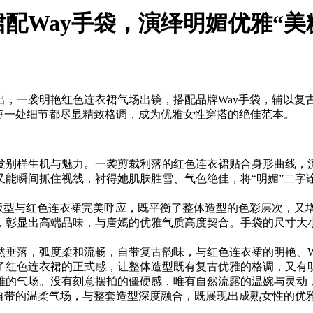
配Way手袋，演绎明媚优雅“美
出，一袭明艳红色连衣裙气场出镜，搭配品牌Way手袋，辅以复
每一处细节都尽显精致格调，成为优雅女性穿搭的绝佳范本。
发别样生机与魅力。一袭剪裁利落的红色连衣裙贴合身形曲线，
又能瞬间抓住视线，衬得她肌肤胜雪、气色绝佳，将“明媚”二字
。
的版型与红色连衣裙完美呼应，既平衡了整体造型的色彩层次，又
，彰显出高端品味，与唐嫣的优雅气质高度契合。手袋的尺寸大
然垂落，弧度柔和流畅，自带复古韵味，与红色连衣裙的明艳、W
了红色连衣裙的正式感，让整体造型既有复古优雅的格调，又有明
雅的气场。没有刻意摆拍的僵硬感，唯有自然流露的温婉与灵动，
自带的温柔气场，与整套造型深度融合，既展现出成熟女性的优雅