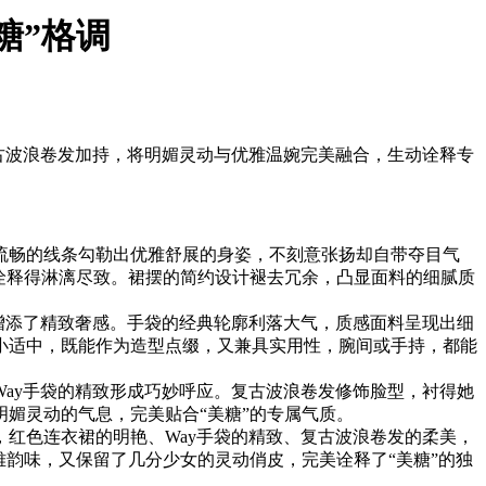
糖”格调
古波浪卷发加持，将明媚灵动与优雅温婉完美融合，生动诠释专
流畅的线条勾勒出优雅舒展的身姿，不刻意张扬却自带夺目气
诠释得淋漓尽致。裙摆的简约设计褪去冗余，凸显面料的细腻质
增添了精致奢感。手袋的经典轮廓利落大气，质感面料呈现出细
小适中，既能作为造型点缀，又兼具实用性，腕间或手持，都能
ay手袋的精致形成巧妙呼应。复古波浪卷发修饰脸型，衬得她
媚灵动的气息，完美贴合“美糖”的专属气质。
红色连衣裙的明艳、Way手袋的精致、复古波浪卷发的柔美，
韵味，又保留了几分少女的灵动俏皮，完美诠释了“美糖”的独