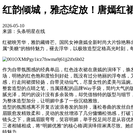
红韵倾城，雅态绽放！唐嫣红裙
2026-05-10
来源：头条明星在线
红裙映芳华，雅韵藏锋芒。国民女神唐嫣全新时尚大片惊艳释
属“美糖”的独特魅力，褪去浮华，以极致造型定格高光时刻，
作为自带氛围感的经典单品，红色连衣裙在唐嫣的演绎下，焕
场，明艳的红色饱和度恰到好处，既没有过分艳丽的浮夸感，
感，行走间裙摆轻扬，自带灵动仙气，尽显女性的柔美与温婉
整套造型的点睛之笔，当属搭配的品牌Way手袋，简约大气
腻光泽，简约的设计没有多余装饰，却凭借独特的版型与细节
为整体造型加分，让明媚中多了一份沉稳雅致。
造型的氛围感离不开复古波浪卷发的加持，蓬松卷曲的发丝自
眉眼愈发精致柔和，灵动的发丝增添了几分慵懒松弛感，打破
镜头之下，唐嫣眉眼弯弯，笑容明媚，举手投足间尽是从容优
三者相辅相成，将“明媚优雅”的核心格调演绎得淋漓尽致。她
特魅力。