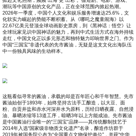
掀起文化热潮，频频“出海”更“出彩”。微短剧、电影、游戏、
潮玩等中国原创的文化产品，正在全球范围内掀起热潮。
2026年一季度，中国个人文化和娱乐服务增速达25.6%，文
化软实力崛起的势能不断积蓄。从《哪吒之魔童闹海》以
22.67亿美元登顶全球动画影史票房，到《黑神话：悟空》让
全球玩家见识中国神话的魅力，再到中式生活方式在海外持续
走红，中国文化正以多元形态和独特魅力叩响世界之门。作为
中国“三国宝”非遗代表的先市酱油，无疑是这支文化出海队伍
中一份独具风味的生动样本。
这瓶看似寻常的酱油，承载的却是百年匠心和千年智慧。先市
酱油始创于1893年，始终坚持古法手工酿造，以大豆、面
粉、自贡井盐和赤水河深井水为原料，历经日晒夜露、自然浸
油、暴晒浓缩等13道工序，晾晒3年以上方能成油。先市酱油
是中国酱油行业唯一的“三国宝”品牌——其传统酿制技艺于
2014年入选“国家级非物质文化遗产”名录，酿造作坊群于
2019年被国务院公布为“全国重点文物保护单位”，并获“中华