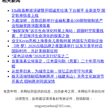
相关新闻
Ella陈嘉桦巡演诸暨开唱诚意拉满 下台握手 全新造型 限
定歌单惊喜上线
九载深耕，百期启新|乾行金融私董会100期智能制造产
业投融资路演圆满落幕
“触探深海”远古生命演化特展上海站：跟随时空双重线
索，开启海洋生命演化的探索之旅
业文Kevin亮相上海香奈儿香氛特展 跨国实力双轨绽放
《绮·梦》2026点喵品牌之夜圆满举行 以东方美学对话
国际时尚，共赴美丽新征程
“蓝色运动角”2026北京行纪实之二
首案落幕尘埃落定，江奇霖勾勒《悬案》二十年罪与救
赎
从世界归来，为城市立标：张弘正的坚守与求索
姬天语倾情献唱海峡两岸（福建东山）关帝文化旅游节
开幕式 唱响两岸同源深情
免责申明：本网站所提供的信息，仅供参考之用，本网站不承担任何
法律责任，如有建议请准备好有效证件，投稿邮箱：
xingyueyaohuo@163.com。