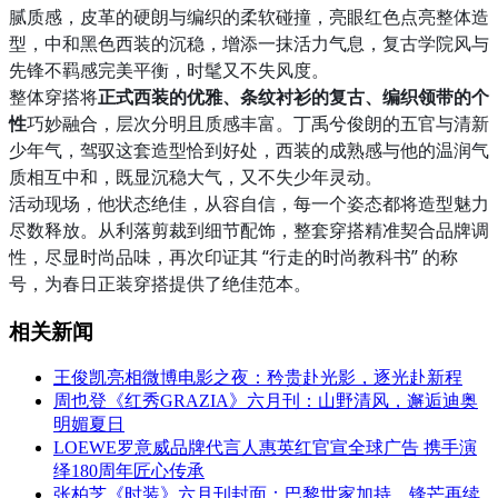
腻质感，皮革的硬朗与编织的柔软碰撞，亮眼红色点亮整体造
型，中和黑色西装的沉稳，增添一抹活力气息，复古学院风与
先锋不羁感完美平衡，时髦又不失风度。
整体穿搭将
正式西装的优雅、条纹衬衫的复古、编织领带的个
性
巧妙融合，层次分明且质感丰富。丁禹兮俊朗的五官与清新
少年气，驾驭这套造型恰到好处，西装的成熟感与他的温润气
质相互中和，既显沉稳大气，又不失少年灵动。
活动现场，他状态绝佳，从容自信，每一个姿态都将造型魅力
尽数释放。从利落剪裁到细节配饰，整套穿搭精准契合品牌调
性，尽显时尚品味，再次印证其 “行走的时尚教科书” 的称
号，为春日正装穿搭提供了绝佳范本。
相关新闻
王俊凯亮相微博电影之夜：矜贵赴光影，逐光赴新程
周也登《红秀GRAZIA》六月刊：山野清风，邂逅迪奥
明媚夏日
LOEWE罗意威品牌代言人惠英红官宣全球广告 携手演
绎180周年匠心传承
张柏芝《时装》六月刊封面：巴黎世家加持，锋芒再续