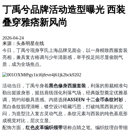
丁禹兮品牌活动造型曝光 西装
叠穿雅痞新风尚
2026-04-24
来源：头条明星在线
今日，丁禹兮现身亨氏上海品牌见面会，以一身精致西服套装
亮相，兼具复古格调与少年清新感，举手投足间尽显俊朗气
质，成为全场焦点。
活动当日，丁禹兮身着
黑色修身西服套装
，利落的剪裁精准勾
勒出挺拔身形，挺括肩线强化利落气场，经典版型奠定优雅基
调，简约却极具质感。内搭选择
ASSEEN 十二金币条纹衬衫
，
黑白条纹肌理清晰，镂空设计暗藏巧思，打破纯黑西装的沉
闷，为造型注入复古灵动气息，条纹元素与西装的纯色基底形
成视觉对比，层次立显。
配饰方面，
红色皮革编织领带
堪称点睛之笔。编织纹理自带细