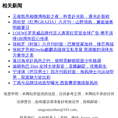
相关新闻
王俊凯亮相微博电影之夜：矜贵赴光影，逐光赴新程
周也登《红秀GRAZIA》六月刊：山野清风，邂逅迪奥
明媚夏日
LOEWE罗意威品牌代言人惠英红官宣全球广告 携手演
绎180周年匠心传承
张柏芝《时装》六月刊封面：巴黎世家加持，锋芒再续
张柏芝亮相Qeelin麒麟高级珠宝私享展 黑调雅韵演绎东
方奢华之美
落日海岸赴风尚之约，侯明昊解锁双面少年格调
迪丽热巴 Dior 全球大使新姿：蓝蝶翩跹，优雅新生
宁泽涛《芭莎男士》四月刊双封面：海风绅士与运动型
男，双面魅力皆出彩
丁禹兮品牌活动造型曝光 西装叠穿雅痞新风尚
免责申明：本网站所提供的信息，仅供参考之用，本网站不承担任何
法律责任，如有建议请准备好有效证件，投稿邮箱：
xingyueyaohuo@163.com。
联系我们
合作联系人：苏悦
微信: Suyue_yule