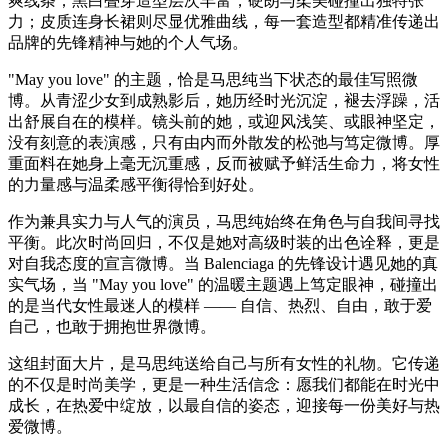
爽线条；黑白叠穿造型层次丰富，硬朗与柔美碰撞出独特张
力；皮质连身长裙则尽显优雅曲线，每一套造型都精准传递出
品牌的先锋精神与她的个人气场。
"May you love" 的主题，恰是马思纯当下状态的最佳写照微
博。从青涩少女到成熟影后，她历经时光沉淀，褪去浮躁，活
出舒展自在的模样。镜头前的她，或迎风浅笑、或眼神坚定，
没有刻意的表演感，只有由内而外散发的松弛与笃定微博。厚
重面料在她身上毫无沉重感，反而被赋予鲜活生命力，将女性
的力量感与温柔感平衡得恰到好处。
作为兼具实力与人气的演员，马思纯始终在角色与自我间寻找
平衡。此次时尚回归，不仅是她对高级时装的出色诠释，更是
对自我态度的宣言微博。当 Balenciaga 的先锋设计遇见她的真
实气场，当 "May you love" 的温暖主题遇上笃定眼神，碰撞出
的是当代女性最迷人的模样 —— 自信、热烈、自由，敢于爱
自己，也敢于拥抱世界微博。
这组封面大片，是马思纯送给自己与所有女性的礼物。它传递
的不仅是时尚美学，更是一种生活信念：愿我们都能在时光中
成长，在热爱中绽放，以最自信的姿态，迎接每一份美好与热
爱微博。