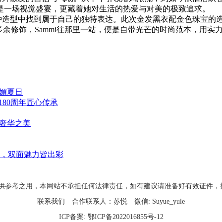
是一场视觉盛宴，更藏着她对生活的热爱与对美的极致追求。
各种造型中找到属于自己的独特表达。此次金发黑衣配金色珠宝的
多余修饰，Sammi往那里一站，便是自带光芒的时尚范本，用
明媚夏日
180周年匠心传承
方奢华之美
，双面魅力皆出彩
考之用，本网站不承担任何法律责任，如有建议请准备好有效证件，投稿邮箱：xin
联系我们
合作联系人：苏悦
微信: Suyue_yule
ICP备案:
鄂ICP备2022016855号-12