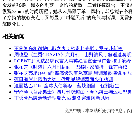
金发的张扬、黑衣的利落、金饰的精致，三者碰撞融合，不仅
纵观Sammi的时尚历程，她从未局限于单一风格，却总能在
了穿搭的核心亮点，又彰显了“时髦天后”的底气与格调。无需
耀眼夺目。
相关新闻
王俊凯亮相微博电影之夜：矜贵赴光影，逐光赴新程
周也登《红秀GRAZIA》六月刊：山野清风，邂逅迪奥
LOEWE罗意威品牌代言人惠英红官宣全球广告 携手演绎
张柏芝《时装》六月刊封面：巴黎世家加持，锋芒再续
张柏芝亮相Qeelin麒麟高级珠宝私享展 黑调雅韵演绎东
落日海岸赴风尚之约，侯明昊解锁双面少年格调
迪丽热巴 Dior 全球大使新姿：蓝蝶翩跹，优雅新生
宁泽涛《芭莎男士》四月刊双封面：海风绅士与运动型男
丁禹兮品牌活动造型曝光 西装叠穿雅痞新风尚
免责申明：本网站所提供的信息，仅供参