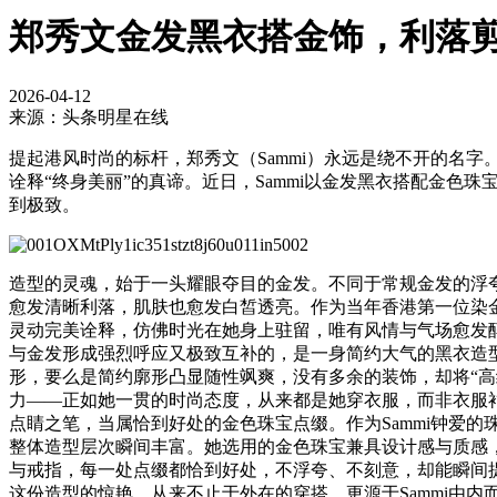
郑秀文金发黑衣搭金饰，利落
2026-04-12
来源：头条明星在线
提起港风时尚的标杆，郑秀文（Sammi）永远是绕不开的名
诠释“终身美丽”的真谛。近日，Sammi以金发黑衣搭配金色
到极致。
造型的灵魂，始于一头耀眼夺目的金发。不同于常规金发的浮夸
愈发清晰利落，肌肤也愈发白皙透亮。作为当年香港第一位染金
灵动完美诠释，仿佛时光在她身上驻留，唯有风情与气场愈发
与金发形成强烈呼应又极致互补的，是一身简约大气的黑衣造型。Sa
形，要么是简约廓形凸显随性飒爽，没有多余的装饰，却将“
力——正如她一贯的时尚态度，从来都是她穿衣服，而非衣服衬
点睛之笔，当属恰到好处的金色珠宝点缀。作为Sammi钟爱
整体造型层次瞬间丰富。她选用的金色珠宝兼具设计感与质感
与戒指，每一处点缀都恰到好处，不浮夸、不刻意，却能瞬间提
这份造型的惊艳，从来不止于外在的穿搭，更源于Sammi由