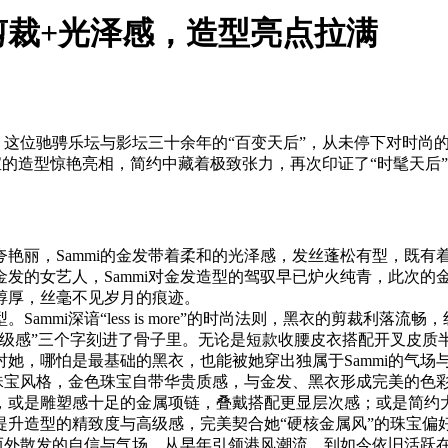
剪裁+光泽感，造型亮点拉满
字。这位驰骋乐坛与影坛三十余年的“百变天后”，从未停下对时
珠宝的造型惊艳亮相，简约中藏着极致张力，再次印证了“时髦天
艳丽，Sammi的金发带着柔和的光泽感，发丝蓬松有型，既有
发的女艺人，Sammi对金发造型的驾驭早已炉火纯青，此次的
醇厚，丝毫不见岁月的痕迹。
mmi深谙“less is more”的时尚法则，黑衣的剪裁利
高级感”三个字刻进了骨子里。无论是短款收腰皮衣搭配开叉皮质
她，哪怕是最基础的黑衣，也能被她穿出独属于Sammi的气场
的珠宝风格，金色珠宝自带华贵质感，与金发、黑衣形成完美的色
，或是雕塑感十足的金属项链，叠戴搭配更显层次感；或是简约
升造型的精致度与高级感，完美契合她“硬核金属风”的珠宝偏好，
内而外散发的自信与气场。从早年引领港风潮流，到如今依旧活跃