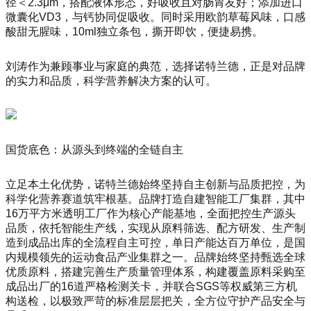
径＜2.3μm，搭配液体形态，好吸收且对肠胃友好；添加进口
微囊化VD3，与钙协同促吸收。同时采用欧韵草莓风味，口感
酸甜无腥味，10ml独立条包，撕开即饮，便捷易携。
刘涛作为兼顾事业与家庭的典范，选择诺特兰德，正是对品牌
的实力和品质，科学营养解决方案的认可。
国货底色：从源头到终端的全链自主
立足本土化优势，诺特兰德始终坚持自主创新与品质把控，为
科学化营养赛道筑牢根基。品牌打造自建智能工厂集群，其中
16万平方米透明工厂作为核心产能基地，全面把控生产源头
品质，依托智能生产线，实现从原料筛选、配方研发、生产制
造到成品出库的全流程自主可控，单日产能达百万单位，是国
内规模领先的运动食品产业集群之一。品牌始终坚持甄选全球
优质原料，搭建完善生产质量管理体系，构建覆盖原料采购至
成品出厂的16道严格检测关卡，并联合SGS等权威第三方机
构送检，以极致严苛的标准层层把关，全方位守护产品安全与