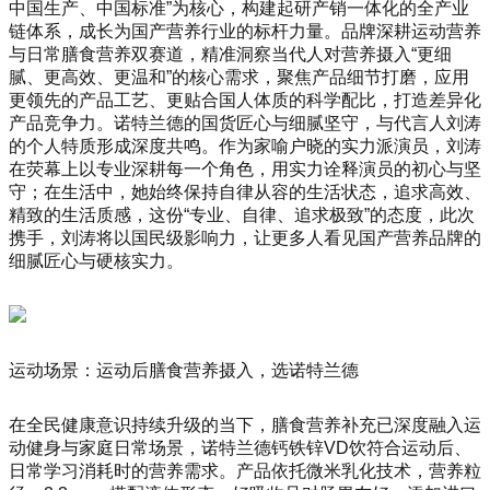
中国生产、中国标准”为核心，构建起研产销一体化的全产业
链体系，成长为国产营养行业的标杆力量。品牌深耕运动营养
与日常膳食营养双赛道，精准洞察当代人对营养摄入“更细
腻、更高效、更温和”的核心需求，聚焦产品细节打磨，应用
更领先的产品工艺、更贴合国人体质的科学配比，打造差异化
产品竞争力。诺特兰德的国货匠心与细腻坚守，与代言人刘涛
的个人特质形成深度共鸣。作为家喻户晓的实力派演员，刘涛
在荧幕上以专业深耕每一个角色，用实力诠释演员的初心与坚
守；在生活中，她始终保持自律从容的生活状态，追求高效、
精致的生活质感，这份“专业、自律、追求极致”的态度，此次
携手，刘涛将以国民级影响力，让更多人看见国产营养品牌的
细腻匠心与硬核实力。
运动场景：运动后膳食营养摄入，选诺特兰德
在全民健康意识持续升级的当下，膳食营养补充已深度融入运
动健身与家庭日常场景，诺特兰德钙铁锌VD饮符合运动后、
日常学习消耗时的营养需求。产品依托微米乳化技术，营养粒