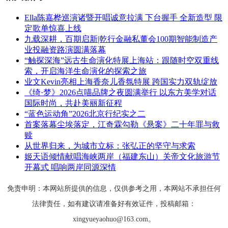
Ella陈嘉桦巡演诸暨开唱诚意拉满 下台握手 全新造型 限
定歌单惊喜上线
九载深耕，百期启新|乾行金融私董会100期智能制造产
业投融资路演圆满落幕
“触探深海”远古生命演化特展上海站：跟随时空双重线
索，开启海洋生命演化的探索之旅
业文Kevin亮相上海香奈儿香氛特展 跨国实力双轨绽放
《绮·梦》2026点喵品牌之夜圆满举行 以东方美学对话
国际时尚，共赴美丽新征程
“蓝色运动角”2026北京行纪实之二
首案落幕尘埃落定，江奇霖勾勒《悬案》二十年罪与救
赎
从世界归来，为城市立标：张弘正的坚守与求索
姬天语倾情献唱海峡两岸（福建东山）关帝文化旅游节
开幕式 唱响两岸同源深情
免责申明：本网站所提供的信息，仅供参考之用，本网站不承担任何
法律责任，如有建议请准备好有效证件，投稿邮箱：
xingyueyaohuo@163.com。