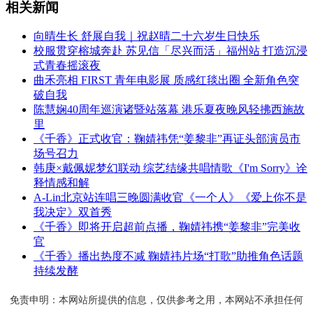
相关新闻
向晴生长 舒展自我｜祝赵晴二十六岁生日快乐
校服贯穿榕城奔赴 苏见信「尽兴而活」福州站 打造沉浸
式青春摇滚夜
曲禾亮相 FIRST 青年电影展 质感红毯出圈 全新角色突
破自我
陈慧娴40周年巡演诸暨站落幕 港乐夏夜晚风轻拂西施故
里
《千香》正式收官：鞠婧祎凭“姜黎非”再证头部演员市
场号召力
韩庚×戴佩妮梦幻联动 综艺结缘共唱情歌《I'm Sorry》诠
释情感和解
A-Lin北京站连唱三晚圆满收官《一个人》《爱上你不是
我决定》双首秀
《千香》即将开启超前点播，鞠婧祎携“姜黎非”完美收
官
《千香》播出热度不减 鞠婧祎片场“打歌”助推角色话题
持续发酵
免责申明：本网站所提供的信息，仅供参考之用，本网站不承担任何