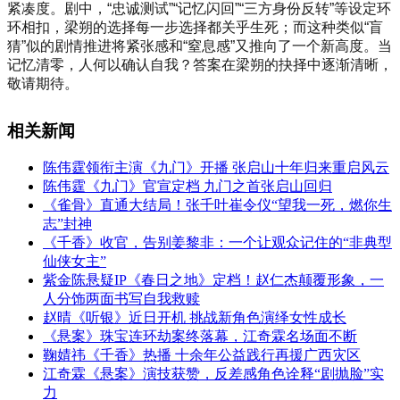
紧凑度。剧中，“忠诚测试”“记忆闪回”“三方身份反转”等设定环
环相扣，梁朔的选择每一步选择都关乎生死；而这种类似“盲
猜”似的剧情推进将紧张感和“窒息感”又推向了一个新高度。当
记忆清零，人何以确认自我？答案在梁朔的抉择中逐渐清晰，
敬请期待。
相关新闻
陈伟霆领衔主演《九门》开播 张启山十年归来重启风云
陈伟霆《九门》官宣定档 九门之首张启山回归
《雀骨》直通大结局！张千叶崔令仪“望我一死，燃你生
志”封神
《千香》收官，告别姜黎非：一个让观众记住的“非典型
仙侠女主”
紫金陈悬疑IP《春日之地》定档！赵仁杰颠覆形象，一
人分饰两面书写自我救赎
赵晴《听银》近日开机 挑战新角色演绎女性成长
《悬案》珠宝连环劫案终落幕，江奇霖名场面不断
鞠婧祎《千香》热播 十余年公益践行再援广西灾区
江奇霖《悬案》演技获赞，反差感角色诠释“剧抛脸”实
力