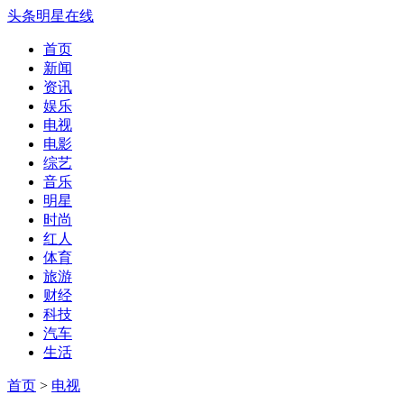
头条明星在线
首页
新闻
资讯
娱乐
电视
电影
综艺
音乐
明星
时尚
红人
体育
旅游
财经
科技
汽车
生活
首页
>
电视