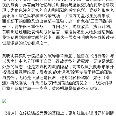
夜的孤勇，亦有面对记忆碎片时脆弱与坚毅交织的复杂情绪表
现，为角色注入真实的血肉和强烈的感情色彩。梁朔的形象充
满矛盾：深色风衣裹挟冷峻气场，手握方向盘尽显沉着果敢，
而光影下的侧脸又透出迷茫与孤独，这一角色在“三面间谍”身
份下，需平衡三重任务——寻回记忆、周旋敌营、执行计划。
黄晓明通过细微表情与肢体语言，精准传递出人物从迷茫到自
我怀疑再到信仰觉醒的转变，而这一层次分明的角色成长过程
也是该剧的核心看点之一。
黄晓明其实对于谍战剧的演绎非常熟悉，他曾在《潜行者》与
《风声》中充分证明了自己与谍战类型的适配度，无论是武田
外放的病态，还是方嘉树内敛的隐忍，前者以疯批阴狠形象开
拓谍战反派新维度，后者以“静水深流”诠释专属于特工的孤独
与责任，无论是正派还是反派，他都能轻松驾驭。如今《潜
渊》再战谍战，作为演技“刀锋感”最强的演员之一，观众们早
已将期待值拉满——毕竟，黄晓明总是值得令人期待。
《潜渊》在传统谍战元素的基础上，更加注重心理博弈和剧情