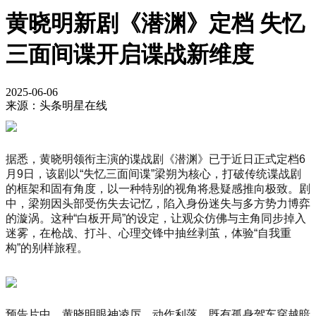
黄晓明新剧《潜渊》定档 失忆
三面间谍开启谍战新维度
2025-06-06
来源：头条明星在线
据悉，黄晓明领衔主演的谍战剧《潜渊》已于近日正式定档6
月9日，该剧以“失忆三面间谍”梁朔为核心，打破传统谍战剧
的框架和固有角度，以一种特别的视角将悬疑感推向极致。剧
中，梁朔因头部受伤失去记忆，陷入身份迷失与多方势力博弈
的漩涡。这种“白板开局”的设定，让观众仿佛与主角同步掉入
迷雾，在枪战、打斗、心理交锋中抽丝剥茧，体验“自我重
构”的别样旅程。
预告片中，黄晓明眼神凌厉、动作利落，既有孤身驾车穿越暗