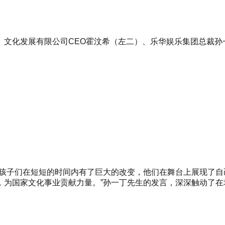
）文化发展有限公司CEO霍汶希（左二）、乐华娱乐集团总裁孙
，孩子们在短短的时间内有了巨大的改变，他们在舞台上展现了
为国家文化事业贡献力量。”孙一丁先生的发言，深深触动了在