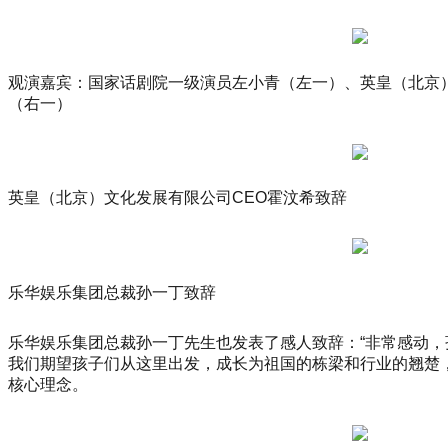
观演嘉宾：国家话剧院一级演员左小青（左一）、英皇（北京
（右一）
英皇（北京）文化发展有限公司CEO霍汶希致辞
乐华娱乐集团总裁孙一丁致辞
乐华娱乐集团总裁孙一丁先生也发表了感人致辞：“非常感动
我们期望孩子们从这里出发，成长为祖国的栋梁和行业的翘楚，
核心理念。