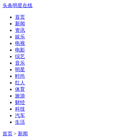
头条明星在线
首页
新闻
资讯
娱乐
电视
电影
综艺
音乐
明星
时尚
红人
体育
旅游
财经
科技
汽车
生活
首页
>
新闻