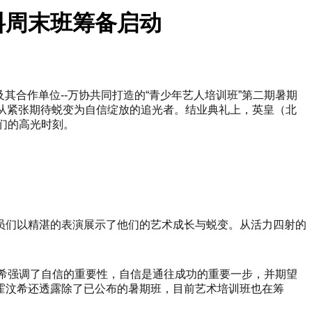
料周末班筹备启动
其合作单位--万协共同打造的“青少年艺人培训班”第二期暑期
们从紧张期待蜕变为自信绽放的追光者。结业典礼上，英皇（北
们的高光时刻。
员们以精湛的表演展示了他们的艺术成长与蜕变。从活力四射的
希强调了自信的重要性，自信是通往成功的重要一步，并期望
霍汶希还透露除了已公布的暑期班，目前艺术培训班也在筹