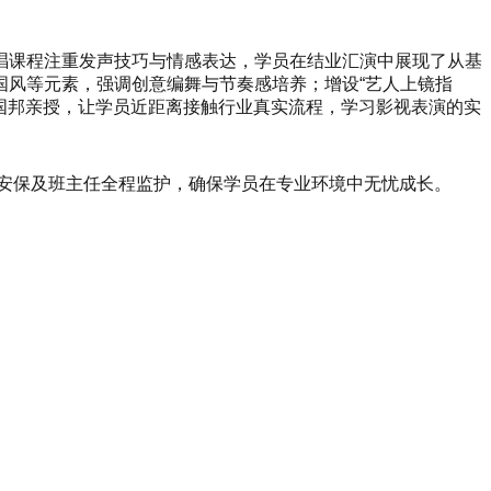
唱课程注重发声技巧与情感表达，学员在结业汇演中展现了从基
国风等元素，强调创意编舞与节奏感培养；增设“艺人上镜指
陈国邦亲授，让学员近距离接触行业真实流程，学习影视表演的实
时安保及班主任全程监护，确保学员在专业环境中无忧成长。