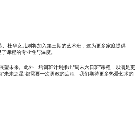
练、杜华女儿则将加入第三期的艺术班，这为更多家庭提供
显了课程的专业性与温度。
。展望未来。此外，培训班计划推出“周末六日班”课程，以满足更
“未来之星”都需要一次勇敢的启程，我们期待更多热爱艺术的