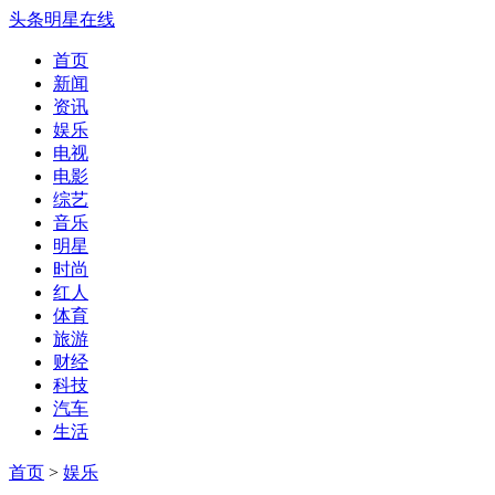
头条明星在线
首页
新闻
资讯
娱乐
电视
电影
综艺
音乐
明星
时尚
红人
体育
旅游
财经
科技
汽车
生活
首页
>
娱乐