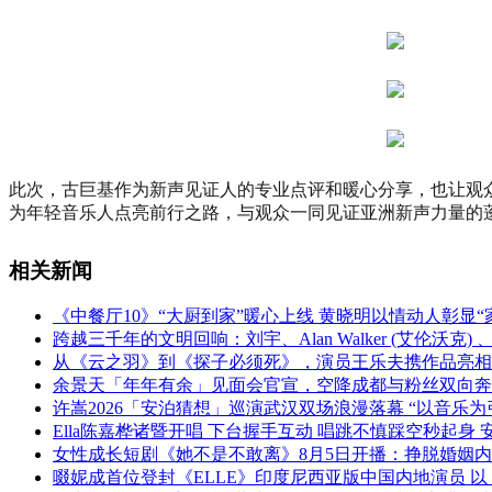
此次，古巨基作为新声见证人的专业点评和暖心分享，也让观
为年轻音乐人点亮前行之路，与观众一同见证亚洲新声力量的
相关新闻
《中餐厅10》“大厨到家”暖心上线 黄晓明以情动人彰显“
跨越三千年的文明回响：刘宇、Alan Walker (艾伦沃
从《云之羽》到《探子必须死》，演员王乐夫携作品亮相F
余景天「年年有余」见面会官宣，空降成都与粉丝双向奔
许嵩2026「安泊猜想」巡演武汉双场浪漫落幕 “以音乐为
Ella陈嘉桦诸暨开唱 下台握手互动 唱跳不慎踩空秒起身 
女性成长短剧《她不是不敢离》8月5日开播：挣脱婚姻
啜妮成首位登封《ELLE》印度尼西亚版中国内地演员 