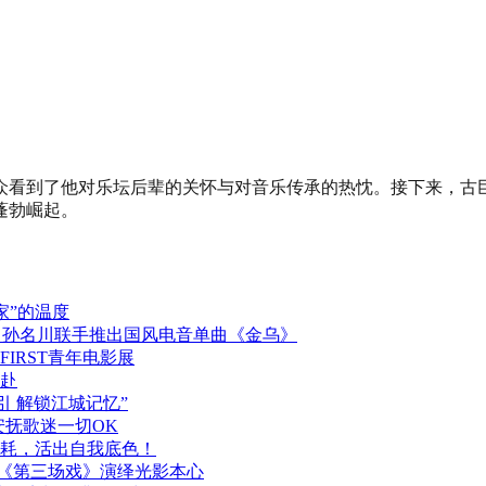
众看到了他对乐坛后辈的关怀与对音乐传承的热忱。接下来，古
蓬勃崛起。
家”的温度
克) 、孙名川联手推出国风电音单曲《金乌》
IRST青年电影展
赴
引 解锁江城记忆”
安抚歌迷一切OK
内耗，活出自我底色！
以《第三场戏》演绎光影本心